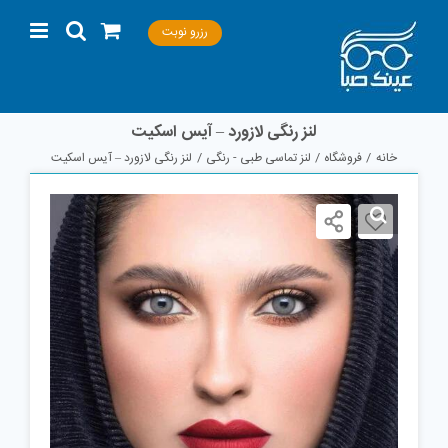
Ski
رزرو نوبت
t
conten
لنز رنگی لازورد – آیس اسکیت
خانه
فروشگاه
لنز تماسی طبی - رنگی
لنز رنگی لازورد – آیس اسکیت