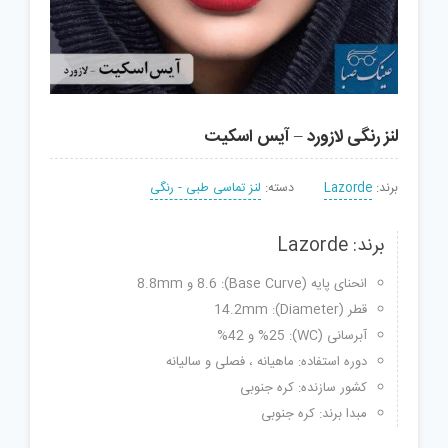
لنز رنگی لازورد – آیس اسکیت
برند:
Lazorde
دسته:
لنز تماسی طبی - رنگی
برند: Lazorde
انحنای پایه (Base Curve): 8.6 و 8.8mm
قطر (Diameter): 14.2mm
آبرسانی (WC): %25 و 42%
دوره استفاده: ماهیانه ، فصلی و سالیانه
کشور سازنده: کره جنوبی
مبدا برند: کره جنوبی