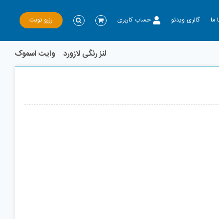
رزرو نوبت
 ما
گالری ویدئو
حساب کاربری
لنز رنگی لازورد – وایت اسموک