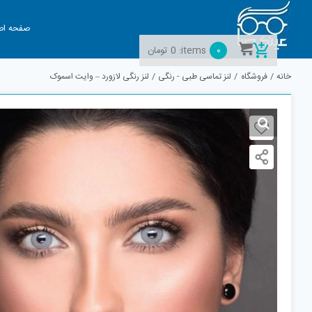
Ski
t
صفحه اص
conten
0
items:
0
تومان
خانه
فروشگاه
لنز تماسی طبی - رنگی
لنز رنگی لازورد – وایت اسموک