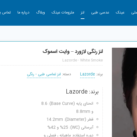
لی
عینک
عدسی طبی
لنز
ملزومات عینک
وبلاگ
درباره ما
تماس با
لنز رنگی لازورد – وایت اسموک
Lazorde - White Smoke
برند:
Lazorde
دسته:
لنز تماسی طبی - رنگی
برند: Lazorde
انحنای پایه (Base Curve): 8.6
و 8.8mm
قطر (Diameter): 14.2mm
آبرسانی (WC): %25 و 42%
دوره استفاده: ماهیانه ، فصلی و