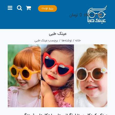
Ski
رزرو نوبت
t
items:
0
تومان
conten
عینک طبی
خانه
نوشته‌ها
برچسب:
عینک طبی